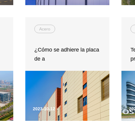
Acero
¿Cómo se adhiere la placa
T
de a
p
2023-10-12
20