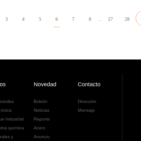
3
4
5
6
7
8
27
28
...
os
Novedad
Contacto
móviles
Boletín
Dirección
rónica
Noticias
Mensaje
e Industrial
Reporte
tria química
Acero
rales y
Anuncio