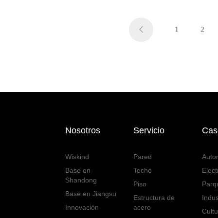
1
2

Nosotros
Servicio
Cas
Wiskind
Pared
Auto
Base en
Techo
Elect
Shandong
Piso
Parqu
Base en Jiangsu
Estructura de
Indus
Innovación
acero
Cultu