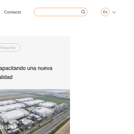
Contacto
Es


Reporte
apacitando una nueva
alidad
23-10-19