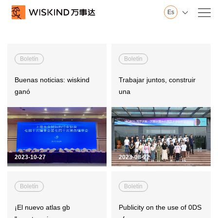
Es

Nosotros
Wiskind
Boletín
Boletín
Base en Shandong
Base en Jiangsu
Buenas noticias: wiskind
Trabajar juntos, construir
Innovación
ganó
una
Sala de exposición
Historial
Honor
Vídeo
2023-10-27
2023-08-22
Servicio
Pared
Boletín
Boletín
Techo
Piso
¡El nuevo atlas gb
Publicity on the use of 0DS