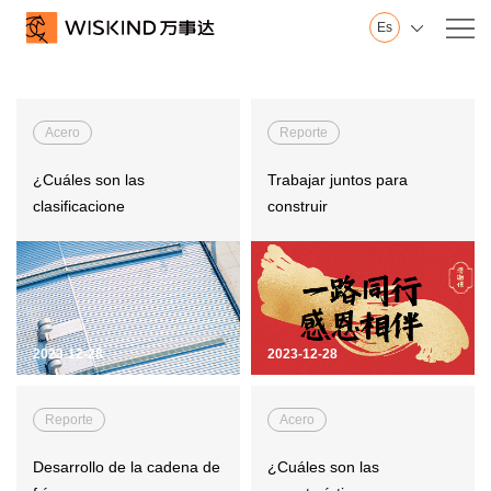
Es

Nosotros
Wiskind
Acero
Reporte
Base en Shandong
Base en Jiangsu
¿Cuáles son las
Trabajar juntos para
Innovación
clasificacione
construir
Sala de exposición
Historial
Honor
Vídeo
2023-12-28
2023-12-28
Servicio
Pared
Reporte
Acero
Techo
Piso
Desarrollo de la cadena de
¿Cuáles son las