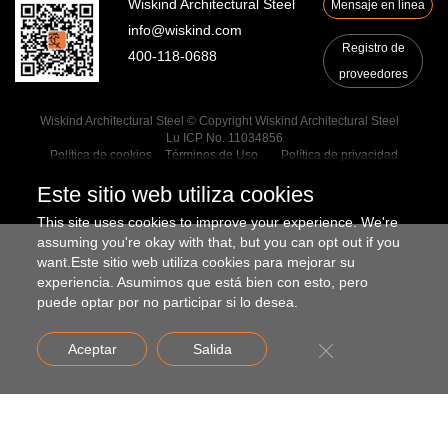
Estructura de acero
Wiskind Architectural Steel
Mensaje en línea
Sala limpia
info@wiskind.com
Registro de
Almacén frigorífico
400-118-0688
proveedores
Modular
Solución
Wiskind Architectural Steel © Copyright Wiskind Architectural Steel
Lu ICP No. 11034856
Política de cookies
Términos de Uso
Política de privacidad
Casos
Este sitio web utiliza cookies
Automóviles
This site uses cookies to improve your experience. We're
Electrónica
assuming you're okay with that, but you can opt out if you
Parque Industrial
want.Este sitio web utiliza cookies para mejorar su
Industria química
experiencia. Asumimos que está bien con esto, pero
Culturales y deportivos
puede optar por no participar si lo desea.
Transporte
Aceptar
Salida
Potencia
Medicina
Mecánica