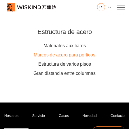
ES

Nosotros
Wiskind
Estructura de acero
Base en Shandong
Base en Jiangsu
Materiales auxiliares
Innovación
Marcos de acero para pórticos
Sala de exposición
Estructura de varios pisos
Historial
Gran distancia entre columnas
Honor
Vídeo
Servicio
Pared
Techo
Nosotros
Servicio
Casos
Novedad
Contacto
Piso