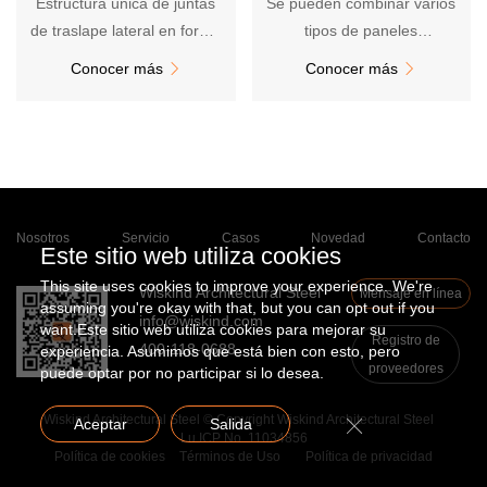
Estructura única de juntas
Se pueden combinar varios
de traslape lateral en forma
tipos de paneles
de M, líneas de pared
arbitrariamente, con
Conocer más
Conocer más


únicas, buena expresión de
creatividad ilimitada
fachada, adecuada para
edificios a gran escala
Nosotros
Servicio
Casos
Novedad
Contacto
Este sitio web utiliza cookies
This site uses cookies to improve your experience. We're
Wiskind Architectural Steel
Mensaje en línea
assuming you're okay with that, but you can opt out if you
info@wiskind.com
want.Este sitio web utiliza cookies para mejorar su
Registro de
400-118-0688
experiencia. Asumimos que está bien con esto, pero
proveedores
puede optar por no participar si lo desea.
Wiskind Architectural Steel © Copyright Wiskind Architectural Steel
Aceptar
Salida
Lu ICP No. 11034856
Política de cookies
Términos de Uso
Política de privacidad