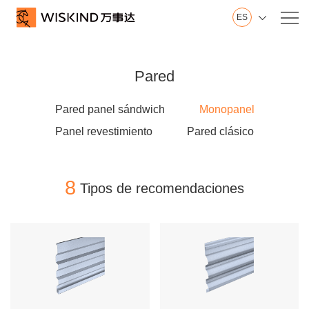
ES

Nosotros
Wiskind
Pared
Base en Shandong
Base en Jiangsu
Pared panel sándwich
Monopanel
Innovación
Panel revestimiento
Pared clásico
Sala de exposición
Historial
Honor
8
Tipos de recomendaciones
Vídeo
Servicio
Pared
Techo
Piso