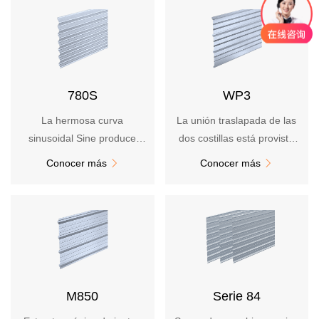
Novedad
Boletín
Noticias
Reporte
Acero
780S
WP3
Anuncio
La hermosa curva
La unión traslapada de las
Reclutamiento
sinusoidal Sine produce
dos costillas está provista
excelentes efectos de luces
de una hueco para bloquear
Conocer más
Conocer más


Contacto
y sombras
el agua capilar, que tiene un
Dirección
buen rendimiento a prueba
Mensaje
de lluvia
M850
Serie 84