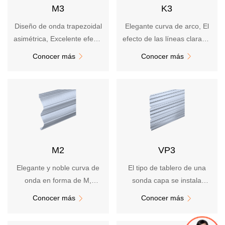
Estructura de acero
M3
K3
Sala limpia
Diseño de onda trapezoidal
Elegante curva de arco, El
Almacén frigorífico
asimétrica, Excelente efecto
efecto de las líneas claras y
Modular
de luces y sombras
oscuras es notable
Solución
Conocer más
Conocer más


Casos
Automóviles
Electrónica
Parque Industrial
Industria química
M2
VP3
Culturales y deportivos
Transporte
Elegante y noble curva de
El tipo de tablero de una
Potencia
onda en forma de M,
sonda capa se instala
Medicina
Estructura de tornillo oculto,
verticalmente, con buena
Conocer más
Conocer más


Mecánica
hermosa y delicada
resistencia al viento