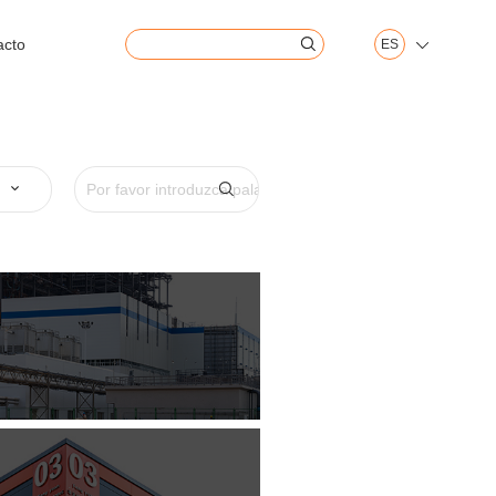
acto
ES


