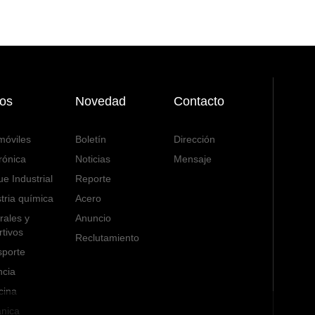
os
Novedad
Contacto
móviles
Boletín
Dirección
rónica
Noticias
Mensaje
e Industrial
Reporte
tria química
Acero
rales y
Anuncio
tivos
Reclutamiento
sporte
ncia
cina
nica