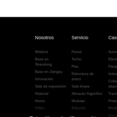
Nosotros
Servicio
Cas
Wiskind
Pared
Auto
Base en
Techo
Elect
Shandong
Piso
Parqu
Base en Jiangsu
Estructura de
Indus
Innovación
acero
Cultu
Sala de exposición
Sala limpia
depor
Historial
Almacén frigorífico
Tran
Honor
Modular
Pote
Vídeo
Solución
Medi
Mecá