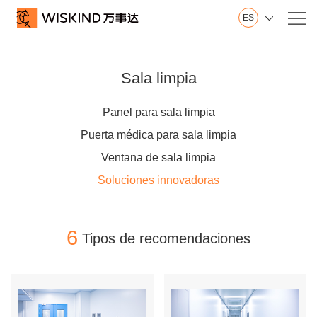
ES

Nosotros
Wiskind
Sala limpia
Base en Shandong
Base en Jiangsu
Panel para sala limpia
Innovación
Puerta médica para sala limpia
Sala de exposición
Ventana de sala limpia
Historial
Soluciones innovadoras
Honor
Vídeo
6
Tipos de recomendaciones
Servicio
Pared
Techo
Piso