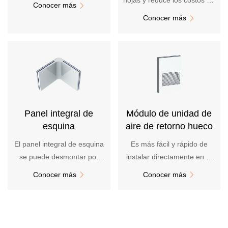
hojas y reduce los costos de
Conocer más

Novedad
reemplazo de hojas
Conocer más

Boletín
Noticias
Reporte
Acero
Anuncio
Reclutamiento
Panel integral de
Módulo de unidad de
Contacto
esquina
aire de retorno hueco
Dirección
El panel integral de esquina
Es más fácil y rápido de
Mensaje
se puede desmontar por
instalar directamente en el
separado y el
sitio
Conocer más
Conocer más


mantenimiento diario es
conveniente y flexible