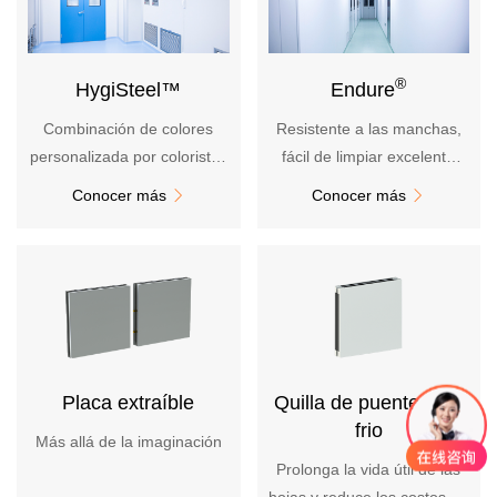
Estructura de acero
Sala limpia
Almacén frigorífico
®
HygiSteel™
Endure
Modular
Solución
Combinación de colores
Resistente a las manchas,
personalizada por coloristas
fácil de limpiar excelente
Casos
nórdicos más combinación
resistencia al fuego seguro
Conocer más
Conocer más


con el color del pegamento
y respetuoso con el medio
Automóviles
blanco
ambiente
Electrónica
Parque Industrial
Industria química
Culturales y deportivos
Transporte
Potencia
Placa extraíble
Quilla de puente anti-
Medicina
frio
Más allá de la imaginación
Mecánica
Prolonga la vida útil de las