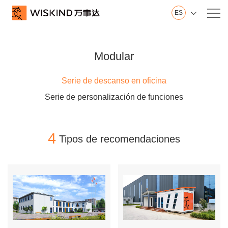
ES

Nosotros
Wiskind
Modular
Base en Shandong
Base en Jiangsu
Serie de descanso en oficina
Innovación
Serie de personalización de funciones
Sala de exposición
Historial
Honor
4
Tipos de recomendaciones
Vídeo
Servicio
Pared
Techo
Piso