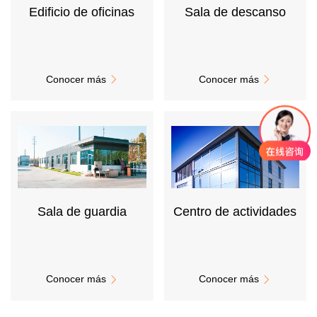
Estructura de acero
Edificio de oficinas
Sala de descanso
Sala limpia
Almacén frigorífico
Modular
Solución
Conocer más
Conocer más


Casos
Automóviles
Electrónica
Parque Industrial
Industria química
Sala de guardia
Centro de actividades
Culturales y deportivos
Transporte
Potencia
Medicina
Conocer más
Conocer más


Mecánica