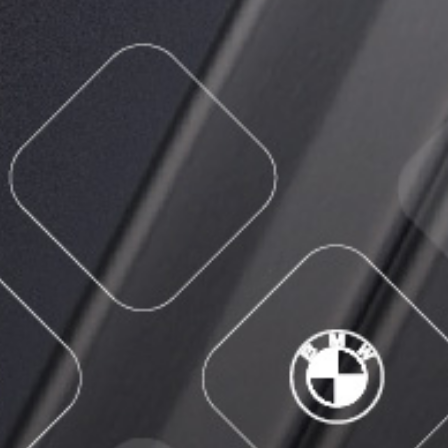
动
简讯
态
行业动态
资
专题报道
讯
钢知道
公告
职位招聘
联
通讯地址
系
在线留言
我
们