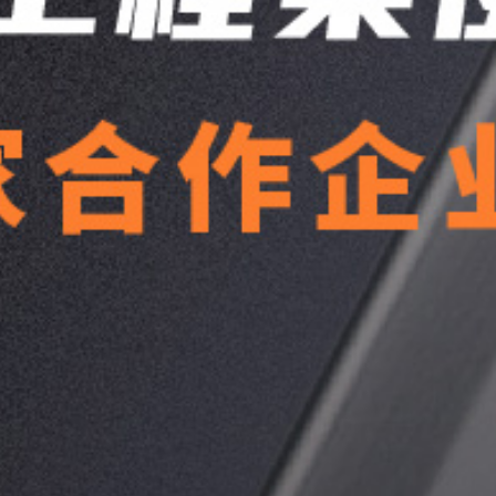
楼面系统
务
建筑钢结构
洁净室围护
冷库围护
得默产品系列
全面解决方案
经
汽车制造
典
电子科技
案
综合产业园
例
冶金化工
文体场馆
交通运输
能源动力
生命医药
机械机电