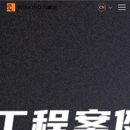
CN

关
万事达集团
于
山东制造基地
我
江苏制造基地
们
创新中心
建筑钢品展示厅
发展历程
荣誉证书
视频在线
产品服务
产
墙面系统
品
屋面系统
服