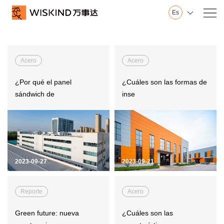
Es

Nosotros
Wiskind
Acero
Acero
Base en Shandong
Base en Jiangsu
¿Por qué el panel
¿Cuáles son las formas de
Innovación
sándwich de
inse
Sala de exposición
Historial
Honor
Vídeo
2023-09-27
2023-09-21
Servicio
Pared
Reporte
Acero
Techo
Piso
Green future: nueva
¿Cuáles son las