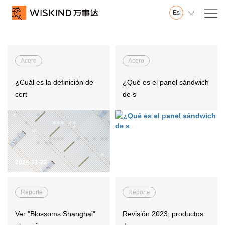
Es

Nosotros
Wiskind
Acero
Acero
Base en Shandong
Base en Jiangsu
¿Cuál es la definición de
¿Qué es el panel sándwich
Innovación
cert
de s
Sala de exposición
Historial
2024-01-12
Honor
Vídeo
2024-01-22
Servicio
Pared
Reporte
Reporte
Techo
Piso
Ver "Blossoms Shanghai"
Revisión 2023, productos