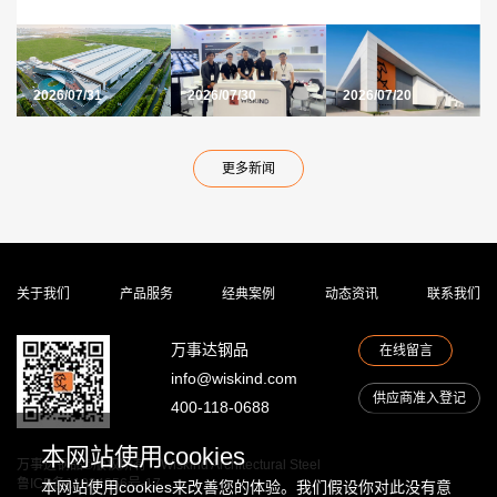
达公司名称变更
WISKIND 与全
到价值引擎
的告知函
2026/07/31
2026/07/30
2026/07/20
更多新闻
关于我们
产品服务
经典案例
动态资讯
联系我们
万事达钢品
在线留言
info@wiskind.com
供应商准入登记
400-118-0688
本网站使用cookies
万事达钢品©版权所有
Wiskind Architectural Steel
鲁ICP备11034856号-17
本网站使用cookies来改善您的体验。我们假设你对此没有意