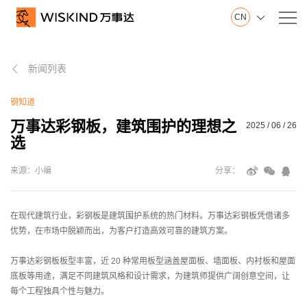
CN

关
新闻列表
万事达集团

于
山东制造基地
我
钢知道
江苏制造基地
们
创新中心
万事达彩钢板，建筑围护的理想之
2025 / 06 / 26
选
建筑钢品展示厅
发展历程
来源：小编
分享：
荣誉证书
视频在线
产品服务
在现代建筑行业，彩钢板是建筑围护系统的热门材料。万事达彩钢板凭借诸多
优势，在市场中脱颖而出，为客户打造高效可靠的建筑方案。
产
万事达彩钢板板型丰富，近 20 种常用板型涵盖屋面板、墙面板、内衬板和屋面
墙面系统
品
底板等用途，满足不同建筑风格和设计需求，为建筑师提供广阔创意空间，让
屋面系统
每个工程独具个性与魅力。
服