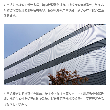
楼面系统
万事达彩钢板波形设计多样，墙面板型除普通梯形折线及波浪板型外，还有非
务
建筑钢结构
对称波浪加折线波形等独有板型，使建筑外观丰富多彩，满足多样化的外立面
洁净室围护
效果要求。
冷库围护
得默产品系列
全面解决方案
经
汽车制造
典
电子科技
案
综合产业园
例
冶金化工
文体场馆
交通运输
能源动力
万事达彩钢板的模数化程度高，多个不同板形模数相同，不同用途板型模数协
调，能组合成性能优异的围护系统，提升建筑功能性和经济性，实现建筑产品
生命医药
的标准化和模数化。
机械机电