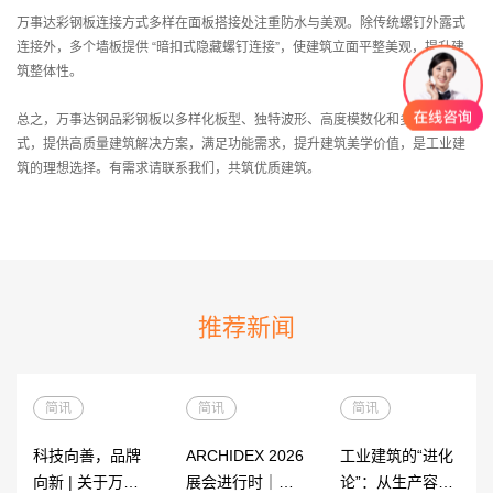
万事达彩钢板连接方式多样在面板搭接处注重防水与美观。除传统螺钉外露式
动
连接外，多个墙板提供 “暗扣式隐藏螺钉连接”，使建筑立面平整美观，提升建
筑整体性。
简讯
态
行业动态
总之，万事达钢品彩钢板以多样化板型、独特波形、高度模数化和多样连接方
资
专题报道
式，提供高质量建筑解决方案，满足功能需求，提升建筑美学价值，是工业建
讯
钢知道
筑的理想选择。有需求请联系我们，共筑优质建筑。
公告
职位招聘
联
推荐新闻
通讯地址
系
在线留言
我
们
简讯
简讯
简讯
科技向善，品牌
ARCHIDEX 2026
工业建筑的“进化
向新 | 关于万事
展会进行时｜
论”：从生产容器