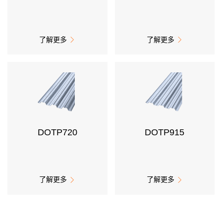
楼面系统
务
建筑钢结构
洁净室围护
了解更多
了解更多
冷库围护


得默产品系列
全面解决方案
经
汽车制造
典
电子科技
案
DOTP720
DOTP915
综合产业园
例
冶金化工
文体场馆
交通运输
了解更多
了解更多


能源动力
生命医药
机械机电