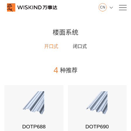
CN

关
万事达集团
于
楼面系统
山东制造基地
我
江苏制造基地
开口式
闭口式
们
创新中心
建筑钢品展示厅
发展历程
4
种推荐
荣誉证书
视频在线
产品服务
产
墙面系统
品
屋面系统
DOTP688
DOTP690
服