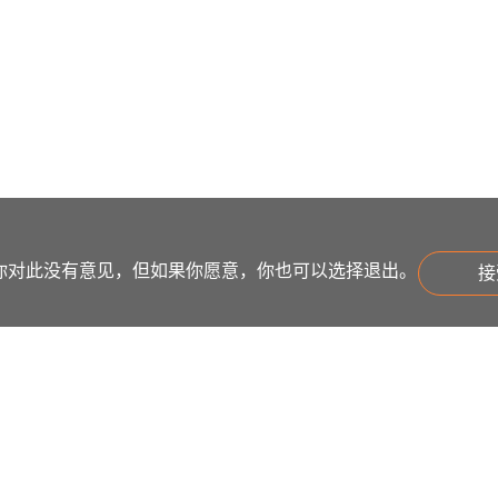
假设你对此没有意见，但如果你愿意，你也可以选择退出。
接
典案例
动态资讯
联系我们
制造
简讯
通讯地址