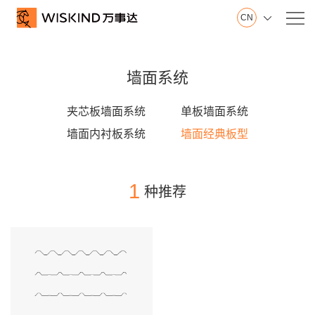
CN

关
万事达集团
于
墙面系统
山东制造基地
我
江苏制造基地
夹芯板墙面系统
单板墙面系统
们
创新中心
墙面内衬板系统
墙面经典板型
建筑钢品展示厅
发展历程
荣誉证书
1
种推荐
视频在线
产品服务
产
墙面系统
品
屋面系统
服