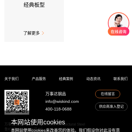
楼面系统
经典板型
务
建筑钢结构
洁净室围护
冷库围护
得默产品系列
了解更多

全面解决方案
经
汽车制造
典
电子科技
案
关于我们
产品服务
经典案例
动态资讯
联系我们
综合产业园
例
冶金化工
万事达钢品
在线留言
文体场馆
info@wiskind.com
交通运输
供应商准入登记
400-118-0688
能源动力
生命医药
本网站使用cookies
万事达钢品©版权所有
Wiskind Architectural Steel
机械机电
鲁ICP备11034856号-17
本网站使用cookies来改善您的体验。我们假设你对此没有意