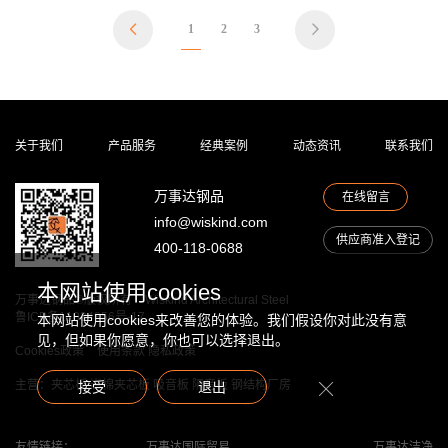
1
2
3


动
简讯
态
行业动态
资
专题报道
关于我们
产品服务
经典案例
动态资讯
联系我们
讯
钢知道
公告
万事达钢品
在线留言
职位招聘
info@wiskind.com
供应商准入登记
400-118-0688
联
本网站使用cookies
通讯地址
系
万事达钢品©版权所有
Wiskind Architectural Steel
鲁ICP备11034856号-17
在线留言
本网站使用cookies来改善您的体验。我们假设你对此没有意
我
见，但如果你愿意，你也可以选择退出。
Cookies政策
使用条款
隐私政策
们
主营：夹芯板 岩棉夹芯板 吸音板 隔音板 钢结构厂房
接受
退出
友情链接：
万事达国际贸易
万事达洁净