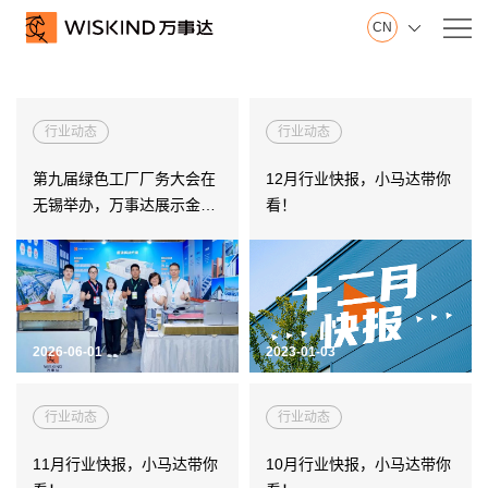
CN

关
万事达集团
于
行业动态
行业动态
山东制造基地
我
江苏制造基地
第九届绿色工厂厂务大会在
12月行业快报，小马达带你
们
创新中心
无锡举办，万事达展示金属
看！
建筑钢品展示厅
围护全生命周
发展历程
荣誉证书
视频在线
产品服务
2026-06-01
2023-01-03
产
行业动态
行业动态
墙面系统
品
屋面系统
11月行业快报，小马达带你
10月行业快报，小马达带你
服