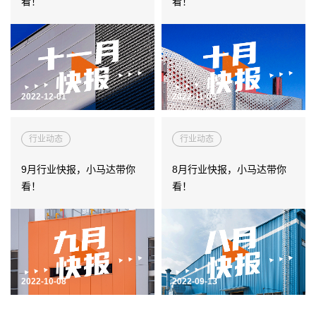
看！
看！
楼面系统
务
建筑钢结构
洁净室围护
冷库围护
得默产品系列
全面解决方案
2022-12-01
2022-11-03
经
行业动态
行业动态
汽车制造
典
9月行业快报，小马达带你
8月行业快报，小马达带你
电子科技
案
看！
看！
综合产业园
例
冶金化工
文体场馆
交通运输
能源动力
2022-10-08
2022-09-13
生命医药
机械机电