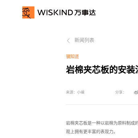
关
新闻列表

于
产
我
品
经
钢知道
岩棉夹芯板的安装
们
服
典
动
务
案
态
联
来源：小编
分享：
例
资
系
讯
我
岩棉夹芯板是一种以岩棉为原料制成
们
观上拥有更丰富的表现力。