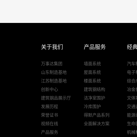
关于我们
产品服务
经
万事达集团
墙面系统
汽车
山东制造基地
屋面系统
电子
江苏制造基地
楼面系统
综合
创新中心
建筑钢结构
冶金
建筑钢品展示厅
洁净室围护
文体
发展历程
冷库围护
交通
荣誉证书
得默产品系列
能源
视频在线
全面解决方案
生命
产品服务
机械