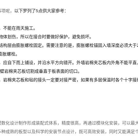
事项呢，
以下罗列了5点供大家参考：
，不能在雨天施工。
物体划伤，所以在接合时要做好保护，避免损坏。
结构层由膨胀螺栓固定。需要注意的是，膨胀螺栓锚固入墙深度必须大于
膨胀螺栓。
，应自下而上铺设，并沿水平方向错开。外墙岩棉夹芯板内外角不能平直
壁岩棉夹芯板切割成垂直于板表面的切口。
，岩棉夹芯板和毡的接头一定要对接严密，如果有多层保温时各个十字接
模数化设计制作形成装配式体系，精度很高，再通过模块化安装，可以最
多种成熟的板型以及科学的安装节点设计，既可高效安装，同时又能满足