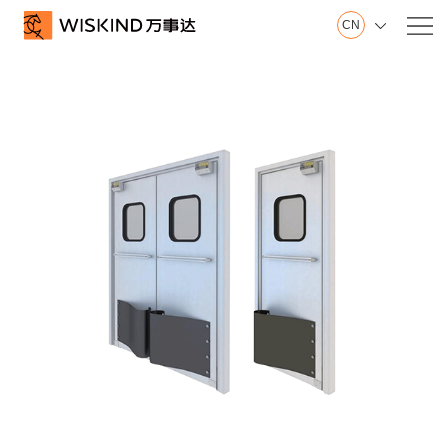
CN

关
万事达集团
于
山东制造基地
我
江苏制造基地
们
创新中心
建筑钢品展示厅
发展历程
荣誉证书
视频在线
产品服务
产
墙面系统
品
屋面系统
服