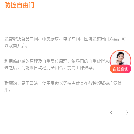
楼面系统
防撞自由门
务
建筑钢结构
洁净室围护
冷库围护
得默产品系列
通常解决食品车间、中央厨房、电子车间、医院通道用门方案，可
全面解决方案
以双向开启。
经
利用偏心轴的原理及自重复位原理，依靠门的自重使得人或车辆通
汽车制造
过之后，门能够自动地完全闭合，提高工作效率。
典
电子科技
案
综合产业园
耐腐蚀、易于清洁、使用寿命长等特点使其在各种领域被广泛使
例
用。
冶金化工
文体场馆
交通运输


能源动力
生命医药
机械机电