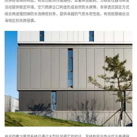
闭多腔体隔热构造，有效切断热传递路径，显著降低能耗，为精密仪器与研发
活动提供稳定环境。空穴雨屏企口构造形成自然防水屏障，非穿透式固定方式
结合两道慢回弹防水泡棉密封条，提供卓越的气密水密性能，有效抵御烟台沿
海地区的风雨侵袭。
并且铠撒™幕墙系统已通过大型抗风揭实验验证，其结构安全性远优于普通穿