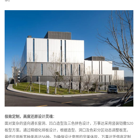
极致定制，高度还原设计灵魂：
面对复杂的竖向通长窗洞、凹凸造型及三色拼色设计，万事达采用竖装铠撒S20
板型方案。通过精细化排板设计，根据造型、洞口及色彩分区动态调整板宽，
最终应用板宽种类高达56种。为确保设计意图的完美体现，万事达凭借高定制