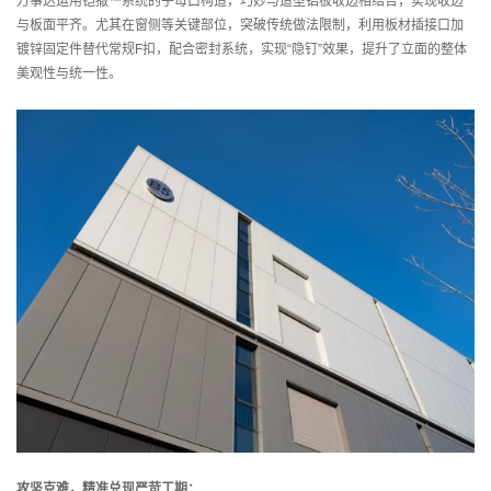
万事达运用铠撒™系统的子母口构造，巧妙与造型铝板收边相结合，实现收边
与板面平齐。尤其在窗侧等关键部位，突破传统做法限制，利用板材插接口加
镀锌固定件替代常规F扣，配合密封系统，实现“隐钉”效果，提升了立面的整体
美观性与统一性。
攻坚克难，精准兑现严苛工期：