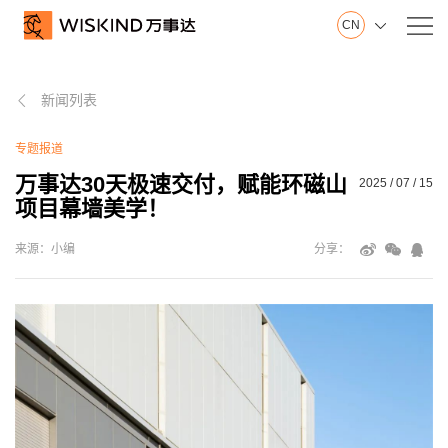
CN

关
新闻列表
万事达集团

于
山东制造基地
我
专题报道
江苏制造基地
们
创新中心
万事达30天极速交付，赋能环磁山
2025 / 07 / 15
项目幕墙美学！
建筑钢品展示厅
发展历程
来源：小编
分享：
荣誉证书
视频在线
产品服务
产
墙面系统
品
屋面系统
服