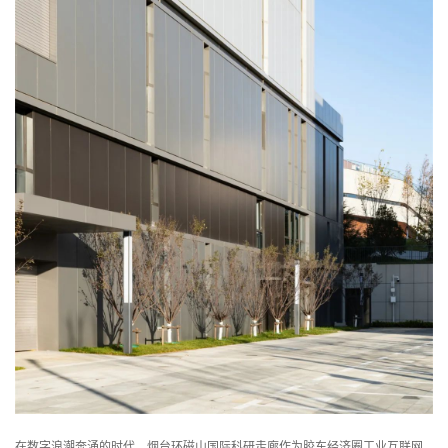
楼面系统
务
建筑钢结构
洁净室围护
冷库围护
得默产品系列
全面解决方案
经
汽车制造
典
电子科技
案
综合产业园
例
冶金化工
文体场馆
交通运输
能源动力
生命医药
机械机电
在数字浪潮奔涌的时代，烟台环磁山国际科研走廊作为胶东经济圈工业互联网