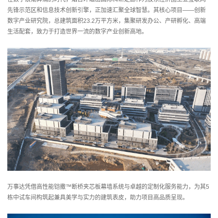
先锋示范区和信息技术创新引擎，正加速汇聚全球智慧。其核心项目——创新
动
数字产业研究院，总建筑面积23.2万平方米，集聚研发办公、产研孵化、高端
生活配套，致力于打造世界一流的数字产业创新高地。
简讯
态
行业动态
资
专题报道
讯
钢知道
公告
职位招聘
联
通讯地址
系
在线留言
我
们
万事达凭借高性能铠撒™断桥夹芯板幕墙系统与卓越的定制化服务能力，为其5
栋中试车间构筑起兼具美学与实力的建筑表皮，助力项目高品质呈现。