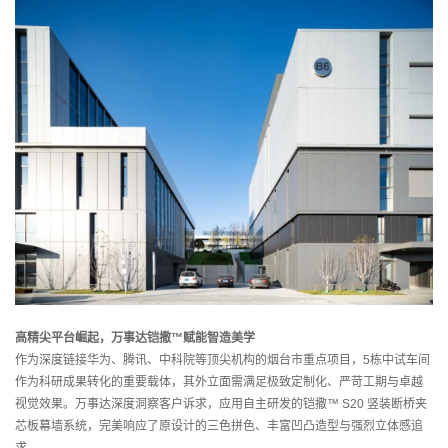
高精尖平台崛起，万事达铠撒™赋能智造美学
作为深度链接华为、腾讯、中科院等顶尖机构的烟台市重点项目，5栋中试车间
作为科研成果转化的重要载体，其外立面需满足极致定制化、严苛工期与卓越
视觉效果。万事达深度洞察客户诉求，应用自主研发的铠撒™ S20 竖装断桥夹
芯板幕墙系统，完美响应了原设计的三色拼色、丰富凹凸造型与强烈立体感追
求。