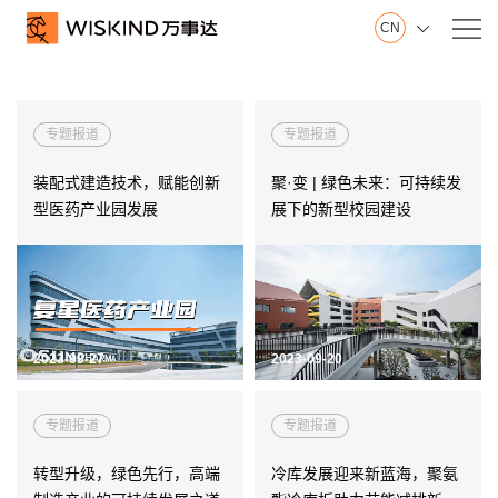
CN

关
万事达集团
于
专题报道
专题报道
山东制造基地
我
江苏制造基地
装配式建造技术，赋能创新
聚·变 | 绿色未来：可持续发
们
创新中心
型医药产业园发展
展下的新型校园建设
建筑钢品展示厅
发展历程
荣誉证书
视频在线
产品服务
2023-09-27
2023-09-20
产
专题报道
专题报道
墙面系统
品
屋面系统
转型升级，绿色先行，高端
冷库发展迎来新蓝海，聚氨
服