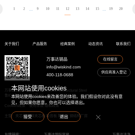
...
...
1
2
9
10
11
12
13
14
15
19
20
动
简讯
态
行业动态
资
专题报道
关于我们
产品服务
经典案例
动态资讯
联系我们
讯
钢知道
公告
万事达钢品
在线留言
职位招聘
info@wiskind.com
供应商准入登记
400-118-0688
联
本网站使用cookies
通讯地址
系
万事达钢品©版权所有
Wiskind Architectural Steel
鲁ICP备11034856号-17
在线留言
本网站使用cookies来改善您的体验。我们假设你对此没有意
我
见，但如果你愿意，你也可以选择退出。
Cookies政策
使用条款
隐私政策
们
主营：夹芯板 岩棉夹芯板 吸音板 隔音板 钢结构厂房
接受
退出
友情链接：
万事达国际贸易
万事达洁净