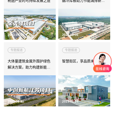
制造产业的可持续发展之道
酯冷库板助力节能减排新时
楼面系统
务
代
建筑钢结构
洁净室围护
冷库围护
得默产品系列
全面解决方案
2023-09-14
2023-09-06
经
专题报道
专题报道
汽车制造
典
大体量建筑金属外围护绿色
智慧街区，享品质未来
电子科技
案
解决方案，助力构建新能源
综合产业园
超级工厂
例
冶金化工
文体场馆
交通运输
能源动力
2023-08-31
2023-08-24
生命医药
机械机电