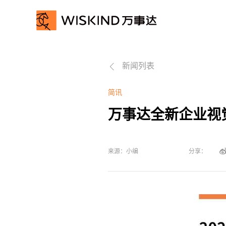
关
新闻列表

于
产
我
品
经
简讯
万事达全新企业视
们
服
典
动
务
案
态
联
来源：小编
分享：
例
资
系
讯
我
们