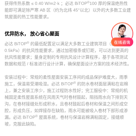
®
获得传热系数 ≤ 0.40 W/m2·k ；必达 BiTOP
100 厚的保温绝热性
能即可满足除严寒 AB 区（约为北纬 45°以北）以外的大多数工业建
动
筑屋面的热工性能要求。
简讯
态
行业动态
优异防水， 放心省心屋面
资
专题报道
®
必达 BiTOP
的最低配置足以满足大多数工业建筑项目（基本风压≤
讯
钢知道
0.5kPa）的抗风性能要求，通过加密檩条或钉距，可以达到更高的
公告
抗风性能要求；量身定制的专用抗风设计计算程序，基于各项测试
职位招聘
数据和规范 / 标准进行设计计算，确保屋面设计方案的技术经济性。
安装过程中：常规的柔性屋面安装工序间的成品保护难度大，雨季
联
®
施工，保温易受潮吸湿。必达 BiTOP
的防水卷材面层满粘在岩棉
通讯地址
系
上，兼之安装工序少，施工过程防水性好；完工服役中：常规的机
在线留言
械固定柔性屋面系统在风雨天气时卷材鼓起，阻挡雨水向下排到天
我
沟，在卷材接缝处形成积水，且卷材鼓起后卷材和保温之间形成空
腔，形成负压，如焊接存在缺陷，雨水可能被吸入卷材下部形成渗
们
®
漏。必达 BiTOP
屋面系统，卷材与保温岩棉满粘固定，接缝顺
坡，克服此缺陷。