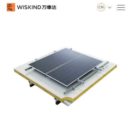
CN

关
万事达集团
于
山东制造基地
我
江苏制造基地
们
创新中心
建筑钢品展示厅
发展历程
荣誉证书
视频在线
产品服务
产
墙面系统
品
屋面系统
服