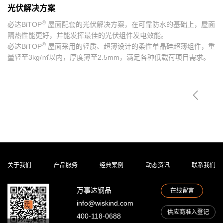
光伏解决方案
®
必达BiTOP
屋面配套的光伏解决方案，在可靠防水的基础上，屋面
隔热性能更好，并能发挥最佳的光伏组件发电效能。
®
必达BiTOP
屋面采用的轻质、超薄设计的柔性单晶硅超薄组件，重
量轻至3kg/㎡以内，厚度薄至2.5mm，满足各种低载荷项目需求。

关于我们
产品服务
经典案例
动态资讯
联系我们
万事达钢品
在线留言
info@wiskind.com
供应商准入登记
400-118-0688