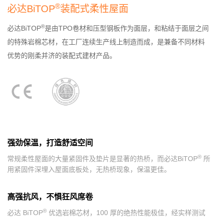
楼面系统
®
必达BiTOP
装配式柔性屋面
务
建筑钢结构
洁净室围护
®
必达BiTOP
是由TPO卷材和压型钢板作为面层，和粘结于面层之间
冷库围护
的特殊岩棉芯材，在工厂连续生产线上制造而成，是兼备不同材料
得默产品系列
优势的刚柔并济的装配式建材产品。
全面解决方案
经
汽车制造
典
电子科技
案
综合产业园
强劲保温，打造舒适空间
例
冶金化工
®
常规柔性屋面的大量紧固件及垫片是显著的热桥，而必达BiTOP
所
文体场馆
用紧固件深埋入屋面底板处，无热桥现象，保温更佳。
交通运输
能源动力
高强抗风，不惧狂风席卷
生命医药
机械机电
®
必达 BiTOP
优选岩棉芯材，100 厚的绝热性能极佳，经实样测试